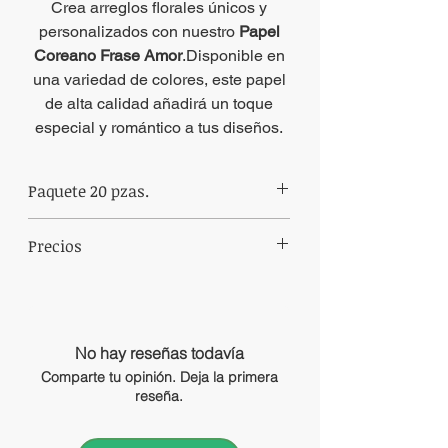
Crea arreglos florales únicos y
personalizados con nuestro
Papel
Coreano Frase Amor
.Disponible en
una variedad de colores, este papel
de alta calidad añadirá un toque
especial y romántico a tus diseños.
Paquete 20 pzas.
Paquete de papel coreano de 20 pliegos
Precios
mismo color.
Precios sujetos a cambio sin previo aviso.
No hay reseñas todavía
Comparte tu opinión. Deja la primera
reseña.