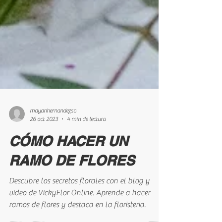
mayanhernandezso
26 oct 2023
4 min de lectura
CÓMO HACER UN
RAMO DE FLORES