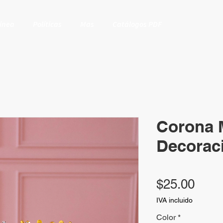
Línea
Políticas
Mas
Catálogos PDF
Corona 
Decorac
Prec
$25.00
IVA incluido
Color
*