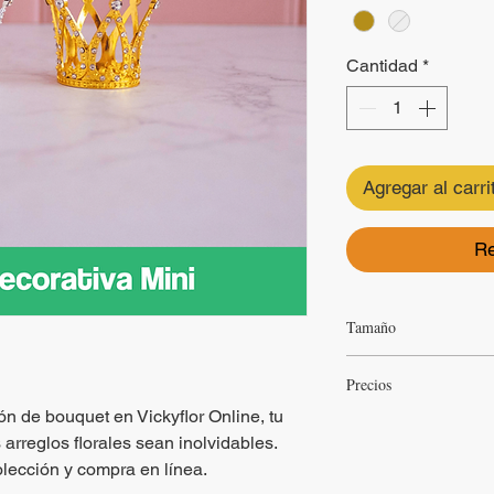
Cantidad
*
Agregar al carri
Re
Tamaño
corona
El tamaño de la
Precios
diametro
.
n de bouquet en Vickyflor Online, tu
Precios sujetos a cambi
 arreglos florales sean inolvidables.
olección y compra en línea.