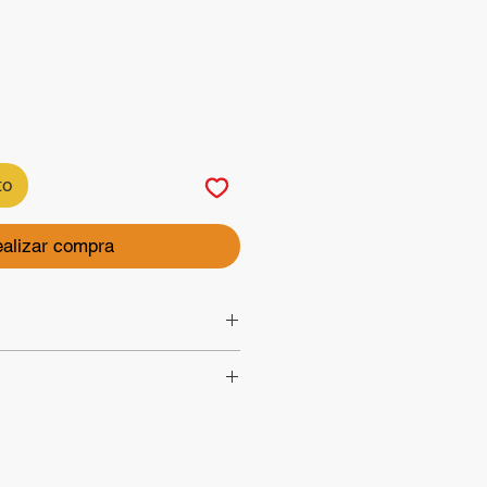
to
alizar compra
 mini para decorar
3 cm. de
es de
o sin previo aviso.