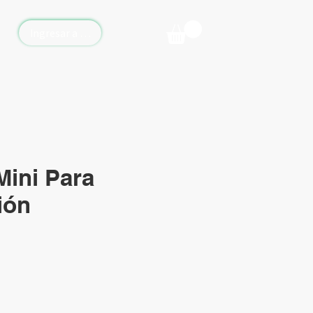
Ingresar a Vickyflor Online
Mini Para
ión
io