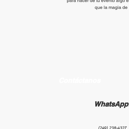
para hacer de tu evento algo ex
que la magia de 
Contáctanos
WhatsApp
(249) 238-4327