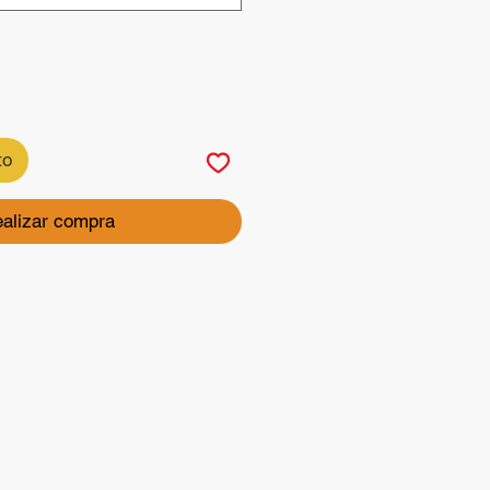
to
alizar compra