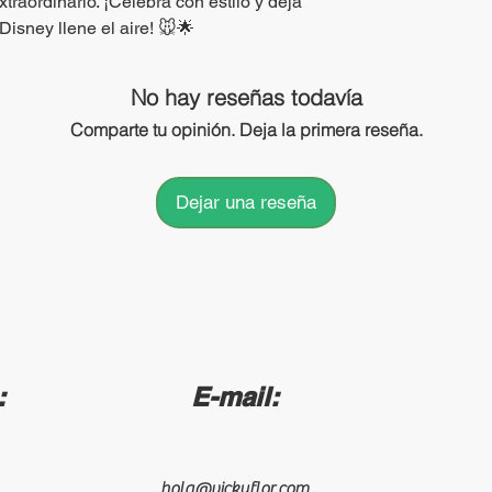
traordinario. ¡Celebra con estilo y deja
Disney llene el aire! 🐭🌟
No hay reseñas todavía
Comparte tu opinión. Deja la primera reseña.
Dejar una reseña
:
E-mail:
hola@vickyflor.com