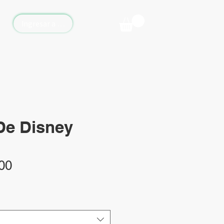
Ingresar a Vickyflor Online
De Disney
Precio
00
de
oferta