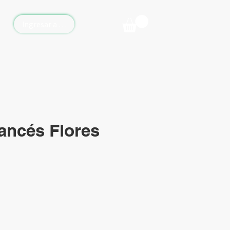
Ingresar a Vickyflor Online
ancés Flores
io