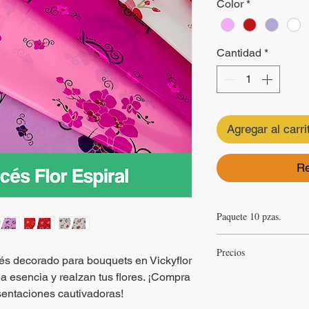
Color
*
Cantidad
*
Agregar al carri
Re
Paquete 10 pzas.
Papel francés decorad
Precios
Tamaño de pliego - 50
ncés decorado para bouquets en Vickyflor
El papel francés se ven
Precios sujetos a cambi
a esencia y realzan tus flores. ¡Compra
tu ciento de francés con
sentaciones cautivadoras!