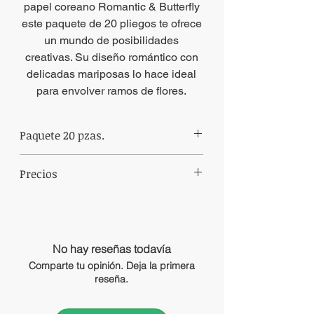
papel coreano Romantic & Butterfly
este paquete de 20 pliegos te ofrece
un mundo de posibilidades
creativas. Su diseño romántico con
delicadas mariposas lo hace ideal
para envolver ramos de flores.
Paquete 20 pzas.
Paquete de papel coreano de 20 pliegos
Precios
mismo color.
Precios sujetos a cambio sin previo aviso.
No hay reseñas todavía
Comparte tu opinión. Deja la primera
reseña.