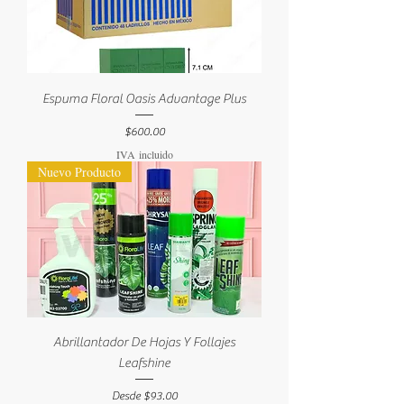
Espuma Floral Oasis Advantage Plus
Precio
$600.00
IVA incluido
Nuevo Producto
Abrillantador De Hojas Y Follajes
Leafshine
Precio de oferta
Desde
$93.00