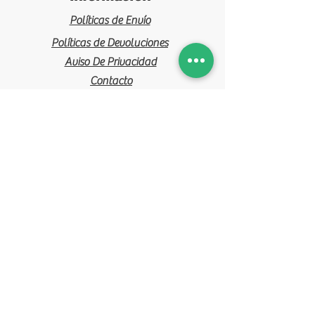
Políticas de Envío
Políticas de Devoluciones
Aviso De Privacidad
Contacto
Vickyflor
Inicio
Quienes Somos
Tienda en Línea
Tutoriales
Central de Abastos Sección de
flores y follajes Local 7 y 8